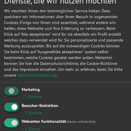
Dienste, die wir nutzen möchten
MAXUS
MAYBACH
Wir möchten Ihnen den bestmöglichen Service bieten. Dazu
speichern wir Informationen über Ihren Besuch in sogenannten
Cookies. Einige von ihnen sind essentiell, während andere uns
MAZDA
MCLAREN
helfen, diese Webseite und Ihre Erfahrung zu verbessern. Beim
Klick auf "Alle akzeptieren" wird für sie ebenfalls ein Profil erstellt
welches dazu verwendet wird für Sie personalisierte und passende
MEGA
MERCEDES-BENZ
Werbung auszuspielen. Bis auf die notwendigen Cookies können
Sie beim Klick auf "Ausgewählte akzeptieren" zudem selbst
bestimmen, welche Cookies gesetzt werden sollen. Weiterhin
MERCURY
METROCAB
können Sie hier die Datenschutzrichtlinie, die Cookie-Richtlinie
und das Impressum einsehen.
Um mehr zu erfahren, lesen Sie bitte
unsere
Datenschutzerklärung
.
MG
MIA ELECTRIC
Marketing
MICROCAR
MINELLI
↓
5
Dienste
Besucher-Statistiken
MINI
MITSUBISHI
↓
3
Dienste
Webseiten funktionalität
(immer erforderlich)
MITSUOKA
MORGAN
↓
1
Dienst