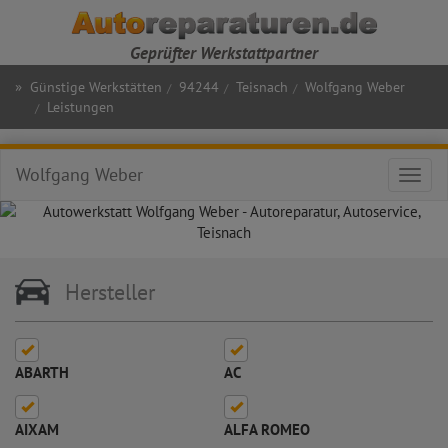
Geprüfter Werkstattpartner
»
Günstige Werkstätten
94244
Teisnach
Wolfgang Weber
Leistungen
Wolfgang Weber
Toggl
navig
Hersteller
ABARTH
AC
AIXAM
ALFA ROMEO