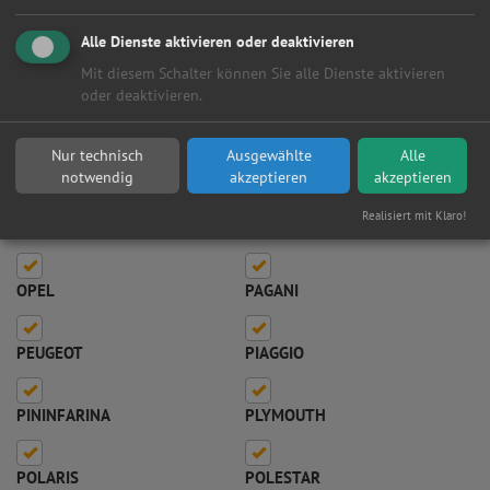
MORRIS
MOSKVICH
Alle Dienste aktivieren oder deaktivieren
Mit diesem Schalter können Sie alle Dienste aktivieren
oder deaktivieren.
MOTO GUZZI MC
MOTO-MORINI MC
Nur technisch
Ausgewählte
Alle
MOTOWELL MC
NISSAN
notwendig
akzeptieren
akzeptieren
Realisiert mit Klaro!
NSU
OLDSMOBILE
OPEL
PAGANI
PEUGEOT
PIAGGIO
PININFARINA
PLYMOUTH
POLARIS
POLESTAR